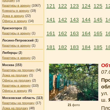
продажу
(3)
121
122
123
124
125
1
Квартиры в аренду
(1067)
Комнаты в аренду
(19)
Дома в аренду
(22)
141
142
143
144
145
1
Офисы в аренду
(14)
Красногорск
(
1
)
161
162
163
164
165
1
Квартиры в аренду
(1)
Лосино-Петровский
(
1
)
Квартиры в аренду
(1)
181
182
183
184
185
1
Люберцы
(
2
)
Квартиры в аренду
(2)
Об
Москва
(
153
)
Квартиры на продажу
(34)
07.
Дома на продажу
(1)
Про
Офисы на продажу
(2)
об
Квартиры в аренду
(110)
Офисы в аренду
(6)
ул.
Московская область
(
113
)
ш.
Квартиры на продажу
(17)
21
фото
Пл
Дома на продажу
(48)