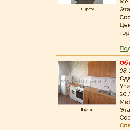
Ме
Эта
11
фото
Сос
Цен
тор
Под
Об
08.
Сда
Ули
20 
Ме
Эта
8
фото
Сос
Сп