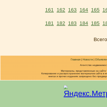
161
162
163
164
165
1
181
182
183
184
185
1
Всег
Главная
|
Новости
|
Объявле
Агентство недвижимост
Материалы, представленные на сайте
Копирование и распространение материалов сайта в и
книгах и прочих изданиях запрещено без предва