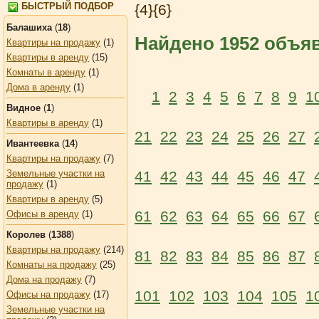
БЫСТРЫЙ ПОДБОР
{4}{6}
Балашиха
(
18
)
Найдено 1952 объя
Квартиры на продажу
(1)
Квартиры в аренду
(15)
Комнаты в аренду
(1)
Дома в аренду
(1)
1
2
3
4
5
6
7
8
9
1
Видное
(
1
)
Квартиры в аренду
(1)
21
22
23
24
25
26
27
Ивантеевка
(
14
)
Квартиры на продажу
(7)
Земельные участки на
41
42
43
44
45
46
47
продажу
(1)
Квартиры в аренду
(5)
61
62
63
64
65
66
67
Офисы в аренду
(1)
Королев
(
1388
)
Квартиры на продажу
(214)
81
82
83
84
85
86
87
Комнаты на продажу
(25)
Дома на продажу
(7)
101
102
103
104
105
1
Офисы на продажу
(17)
Земельные участки на