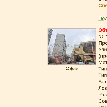
Сп
Под
Об
01.
Про
Ули
(пр
Ме
Тип
20
фото
Тип
Бал
Лод
Раз
Сов