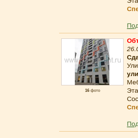
Эта
Сп
Под
Об
26.
Сда
Ули
ул
Ме
Эта
16
фото
Сос
Сп
Под