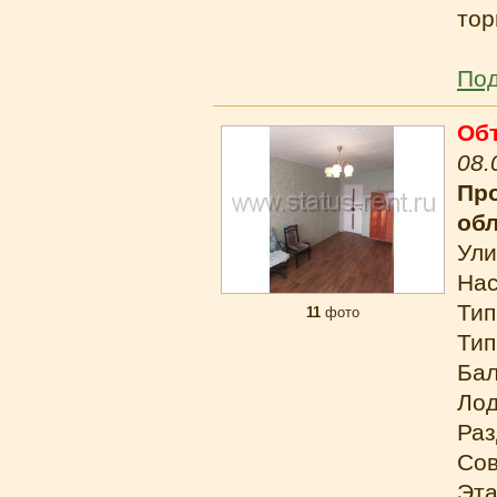
тор
Под
Об
08.
Про
об
Ули
Нас
Тип
11
фото
Тип
Бал
Лод
Раз
Сов
Эта