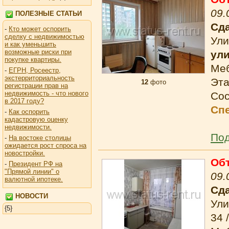
09.
ПОЛЕЗНЫЕ СТАТЬИ
Сда
-
Кто может оспорить
сделку с недвижимостью
Ули
и как уменьшить
возможные риски при
ул
покупке квартиры.
Ме
-
ЕГРН, Росеестр,
экстерриториальность
Эта
12
фото
регистрации прав на
недвижимость - что нового
Сос
в 2017 году?
Сп
-
Как оспорить
кадастровую оценку
недвижимости.
Под
-
На востоке столицы
ожидается рост спроса на
новостройки.
Об
-
Президент РФ на
"Прямой линии" о
09.
валютной ипотеке.
Сда
НОВОСТИ
Ули
{5}
34 /